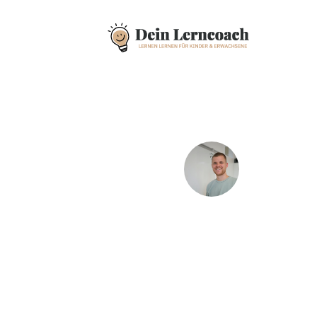
Genieße eine entspann
Verb
Dein Lerncoach
Vincent Gerhards
und 