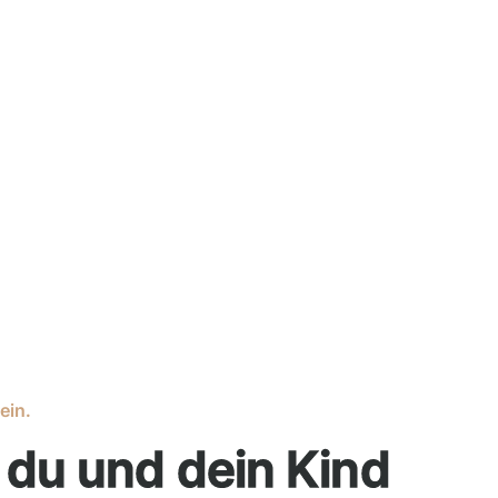
s Positives
ein.
du und dein Kind