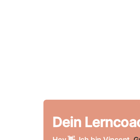
Dein Lerncoa
Hey 👋. Ich bin Vincent.
G