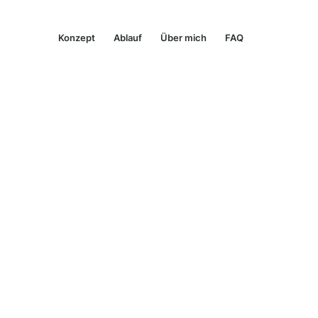
Konzept
Ablauf
Über mich
FAQ
te Schul- oder Studienzeit für dich und dein Kind
inde mit Schu
Lernen wiede