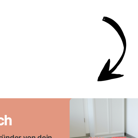
ch
ründer von dein