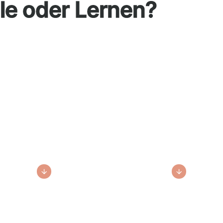
le oder Lernen?
Lernen löst
Zukunfts-
Stress aus?
sorgen?