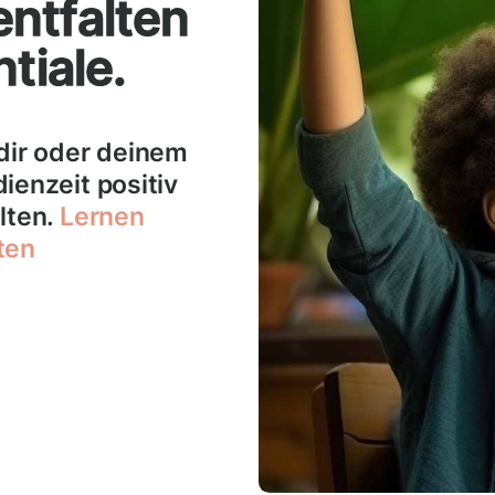
ntfalten
tiale.
 dir oder deinem
ienzeit positiv
lten.
Lernen
ten